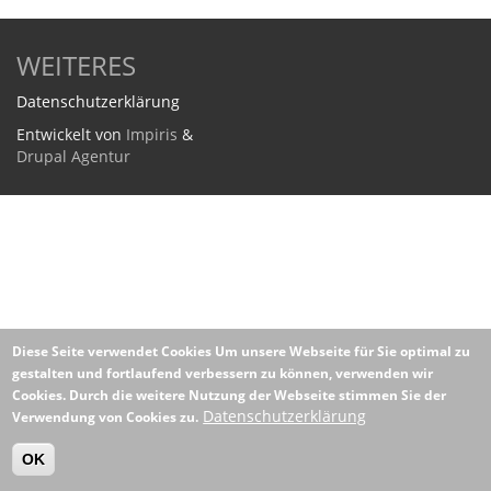
WEITERES
Datenschutzerklärung
Entwickelt von
Impiris
&
Drupal Agentur
Diese Seite verwendet Cookies
Um unsere Webseite für Sie optimal zu
gestalten und fortlaufend verbessern zu können, verwenden wir
Cookies. Durch die weitere Nutzung der Webseite stimmen Sie der
Datenschutzerklärung
Verwendung von Cookies zu.
OK